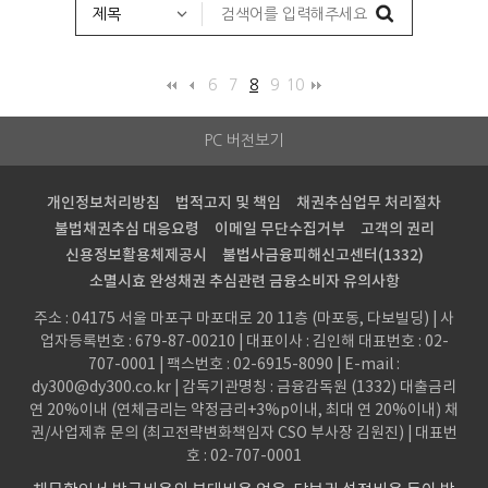
6
7
8
9
10
PC 버전보기
개인정보처리방침
법적고지 및 책임
채권추심업무 처리절차
불법채권추심 대응요령
이메일 무단수집거부
고객의 권리
신용정보활용체제공시
불법사금융피해신고센터(1332)
소멸시효 완성채권 추심관련 금융소비자 유의사항
주소 : 04175 서울 마포구 마포대로 20 11층 (마포동, 다보빌딩) | 사
업자등록번호 : 679-87-00210 | 대표이사 : 김인해
대표번호 : 02-
707-0001 | 팩스번호 : 02-6915-8090 | E-mail :
dy300@dy300.co.kr | 감독기관명칭 : 금융감독원 (1332)
대출금리
연 20%이내 (연체금리는 약정금리+3%p이내, 최대 연 20%이내) 채
권/사업제휴 문의 (최고전략변화책임자 CSO 부사장 김원진) | 대표번
호 : 02-707-0001