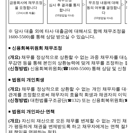
채무조정
채무
금융회사에 채무조정
무조정 내용에 대해
▷
▷
▷
심사 후 결과를 통지
조정
을 요청합니다
동의 여부를 결정합니
합니다
서
다
(
구비서류 제출
)
(10
영업일 이내
)
(10
영업일 이내
)
※
당사 대출 외에 타사 대출금에 대해서도 함께 채무조정을 
1600-5500)
를 통해 상담 받으실 수 있습니다
.
◾
신용회복위원회 채무조정
(
개요
)
채무를 정상적으로 상환할 수 없는 과중 채무자를 대상으
무감면 등을 통해 본인의 상환능력에 맞게 채무를 조정하는 절
(
신청방법
)
신용회복위원회
(
☎
1600-5500)
통해 상담 및 신청 
◾
법원의 개인회생
(
개요
)
채무를 정상적으로 상환할 수 없는 개인 채무자를 대상
관계를 조정함으로써 채무자의 효율적 회생과 채권자의 이익을 
(
신청방법
)
대한법률구조공단
(
☎
132)
또는 신용회복위원회
(
☎
1
◾
법원의 개인파산·면책
(
개요
)
자신의 재산으로 모든 채무를 변제할 수 없는 개인 채무
가 평등하게 채권을 변제받도록 하고 채무자에게는 면책 절차를
제 책임을 면제하는 절차