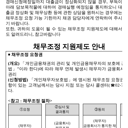
경매신청예정일까지 대출금이 정상화되지 않을 경우
,
부득이
아래 담보목적물에 대하여
경매실행 예정임을
통지하오니 대
출금 정상화 및 채무상환 등에 관한 상담을 원하시는
경우에는
채무조정 요청 가능 기한까지
채권 담당자에게 연락하여 주시
기 바랍니다
.
또한
,
귀하의 도움이 될 수 있는 채무조정 지원제도에 대해서
도 알려드리니
,
참고바랍니다
채무조정 지원제도 안내
◾
채무조정 요청권
(
개요
)
「개인금융채권의 관리 및 개인금융채무자의 보호에 관
법」”이라 한다
)
에 따라 채무 연체 발생시 채무자가 금융회사에
권리
(
신청방법
)
「개인채무자보호법」에 명시된 채무조정 요청권에
항이 있는 고객님께서는 당사 지점 또는 당사 콜센터
(
☎
02-707
다
.
<
참고
:
채무조정 절차
>
②심사 및
①요청
③동의
결과통지
(
채무자
)
(
금융회사
)
(
채무자
)
금융회사가 통지한 채