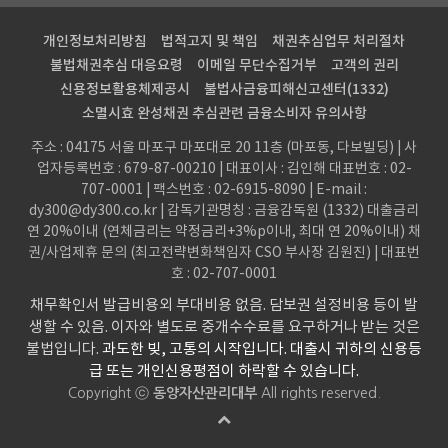
개인정보처리방침
법적고지 및 책임
채권추심업무 처리절차
불법채권추심 대응요령
이메일 무단수집거부
고객의 권리
신용정보활용체제공시
불법사금융피해신고센터(1332)
소멸시효 완성채권 추심관련 금융소비자 유의사항
주소 : 04175 서울 마포구 마포대로 20 11층 (마포동, 다보빌딩) | 사
업자등록번호 : 679-87-00210 | 대표이사 : 김인해
대표번호 : 02-
707-0001 | 팩스번호 : 02-6915-8090 | E-mail :
dy300@dy300.co.kr | 감독기관명칭 : 금융감독원 (1332)
대출금리
연 20%이내 (연체금리는 약정금리+3%p이내, 최대 연 20%이내) 채
권/사업제휴 문의 (최고전략변화책임자 CSO 부사장 김원진) | 대표번
호 : 02-707-0001
채무확인서 발급비용외 부대비용 없음. 담보권 설정비용 등이 발
생할 수 있음. 이자와 별도로 중개수수료를 요구하거나 받는 것은
불법입니다.
과도한 빚, 고통의 시작입니다. 대출시 귀하의 신용등
급 또는 개인신용평점이 하락할 수 있습니다.
Copyright ⓒ
동양자산관리대부
All rights reserved.