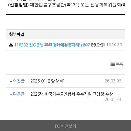
(
신청방법
)
대한법률구조공단
(
☎
132)
또는 신용회복위원회
(
☎
1
첨부파일
24회 다운로드 | DATE : 2026-01-26 16:50:23
110332 김O동님 주택경매예정통지서.zip
(189.0K)
목록
이전글
2026-01 동양 MVP
26.02.06
다음글
2026년 한국대부금융협회 우수직원 표창장 수상
26.01.23
PC 버전보기