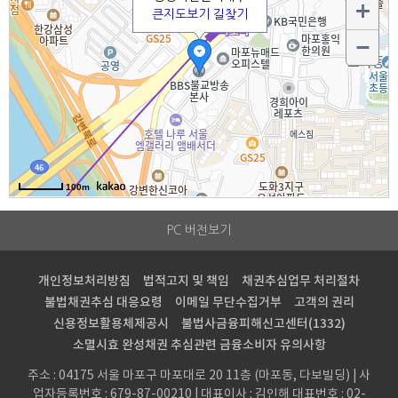
PC 버전보기
개인정보처리방침
법적고지 및 책임
채권추심업무 처리절차
불법채권추심 대응요령
이메일 무단수집거부
고객의 권리
신용정보활용체제공시
불법사금융피해신고센터(1332)
소멸시효 완성채권 추심관련 금융소비자 유의사항
주소 : 04175 서울 마포구 마포대로 20 11층 (마포동, 다보빌딩) | 사
업자등록번호 : 679-87-00210 | 대표이사 : 김인해
대표번호 : 02-