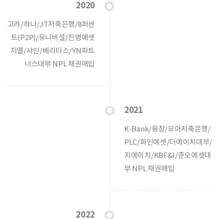
2020
고려/하나/JT저축은행/8퍼센
트(P2P)/유니버셜/진영에셋
지엘/샤인/베리타스/YN파트
너스대부 NPL 채권매입
2021
K-Bank/융창/모아저축은행/
PLC/화인에셋/더에이치대부/
지에이치/KBF&I/준오에셋대
부 NPL 채권매입
2022