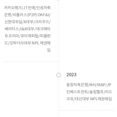
카카오뱅크/JT친애/인성저축
은행/비플러스(P2P) OKF&I/
신현대부실/K대부/크라우드/
베리타스/I&K대부/ 테크메이
트코리아/유미캐피탈/피플펀
드/갓파더사대부 NPL 채권매
입
2023
융창저축은행/MH/MAP/JP
인베스트먼트/솔림헬프/리드
코프/대산대부 NPL채권매입