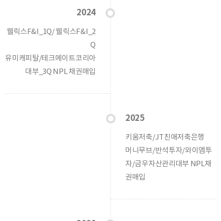
2024
웰릭스F&I_1Q/ 웰릭스F&I_2
Q
유미캐피탈/테크메이트코리아
대부_3Q NPL 채권매입
2025
키움저축/JT친애저축은행
머니무브/반석투자/와이엠투
자/금우자산관리대부 NPL채
권매입