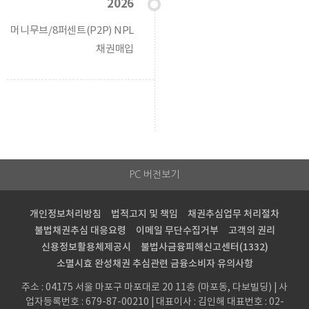
2026
머니무브/8퍼센트(P2P) NPL
채권매입
PC 버전보기
개인정보처리방침
법적고지 및 책임
채권추심업무 처리절차
불법채권추심 대응요령
이메일 무단수집거부
고객의 권리
신용정보활용체제공시
불법사금융피해신고센터(1332)
소멸시효 완성채권 추심관련 금융소비자 유의사항
주소 : 04175 서울 마포구 마포대로 20 11층 (마포동, 다보빌딩) | 사
업자등록번호 : 679-87-00210 | 대표이사 : 김인해
대표번호 : 02-