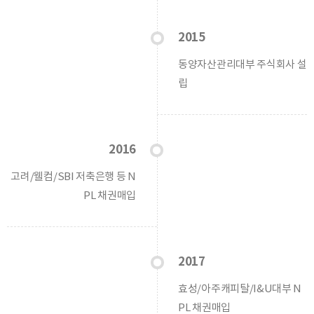
2015
동양자산관리대부 주식회사 설
립
2016
고려/웰컴/SBI 저축은행 등 N
PL 채권매입
2017
효성/아주캐피탈/I&U대부 N
PL 채권매입