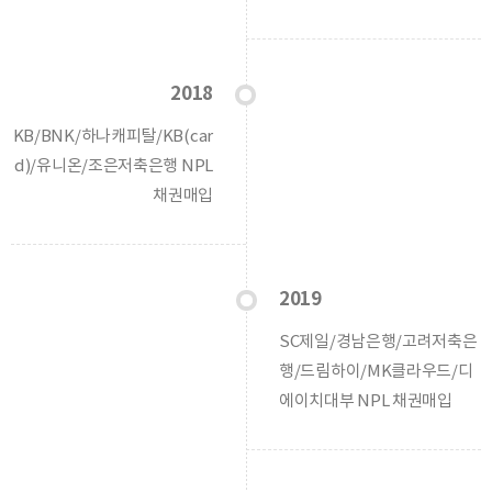
2018
KB/BNK/하나캐피탈/KB(car
d)/유니온/조은저축은행 NPL
채권매입
2019
SC제일/경남은행/고려저축은
행/드림하이/MK클라우드/디
에이치대부 NPL 채권매입